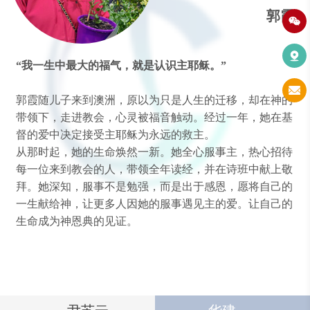
郭霞
“
我一生中最大的福气，就是认识主耶稣。
”
郭霞随儿子来到澳洲，原以为只是人生的迁移，却在神的
带领下，走进教会，心灵被福音触动。经过一年，她在基
督的爱中决定接受主耶稣为永远的救主。
从那时起，她的生命焕然一新。她全心服事主，热心招待
每一位来到教会的人，带领全年读经，并在诗班中献上敬
拜。她深知，服事不是勉强，而是出于感恩，愿将自己的
一生献给神，让更多人因她的服事遇见主的爱。
让自己
的
生命成为
神
恩典的见证。